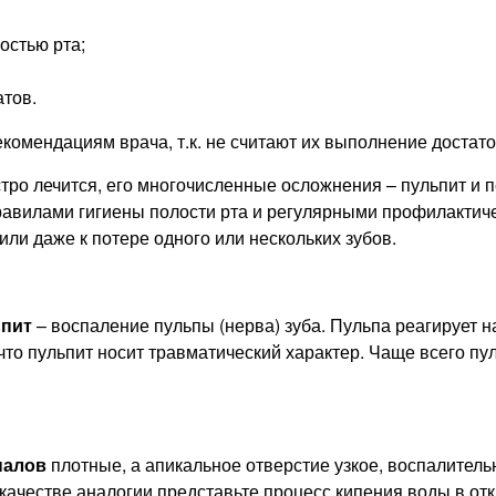
остью рта;
тов.
екомендациям врача, т.к. не считают их выполнение достат
стро лечится, его многочисленные осложнения – пульпит и
авилами гигиены полости рта и регулярными профилактиче
ли даже к потере одного или нескольких зубов.
ьпит
– воспаление пульпы (нерва) зуба. Пульпа реагирует 
 что пульпит носит травматический характер. Чаще всего пу
налов
плотные, а апикальное отверстие узкое, воспалител
 качестве аналогии представьте процесс кипения воды в от