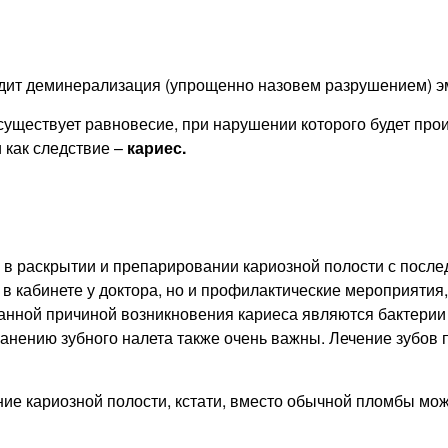
одит деминерализация (упрощенно назовем разрушением) э
уществует равновесие, при нарушении которого будет про
 как следствие –
кариес.
я в раскрытии и препарировании кариозной полости с по
 в кабинете у доктора, но и профилактические мероприяти
нной причиной возникновения кариеса являются бактерии зу
ранению зубного налета также очень важны. Лечение зубов
ие кариозной полости, кстати, вместо обычной пломбы мож