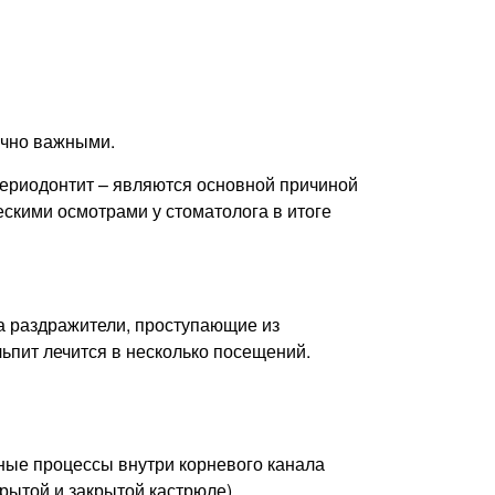
очно важными.
 периодонтит – являются основной причиной
скими осмотрами у стоматолога в итоге
на раздражители, проступающие из
льпит лечится в несколько посещений.
ьные процессы внутри корневого канала
крытой и закрытой кастрюле).