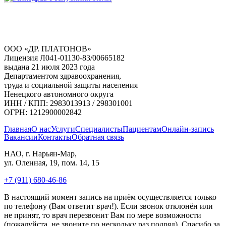
ООО «ДР. ПЛАТОНОВ»
Лицензия Л041-01130-83/00665182
выдана 21 июля 2023 года
Департаментом здравоохранения,
труда и социальной защиты населения
Ненецкого автономного округа
ИНН / КПП: 2983013913 / 298301001
ОГРН: 1212900002842
Главная
О нас
Услуги
Специалисты
Пациентам
Онлайн-запись
Вакансии
Контакты
Обратная связь
НАО, г. Нарьян-Мар,
ул. Оленная, 19, пом. 14, 15
+7 (911) 680-46-86
В настоящий момент запись на приём осуществляется только
по телефону (Вам ответит врач!). Если звонок отклонён или
не принят, то врач перезвонит Вам по мере возможности
(пожалуйста, не звоните по нескольку раз подряд). Спасибо за